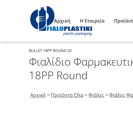
Αρχική
Η Εταιρεία
Προϊόν
BULLET 18PP ROUND 20
Φιαλίδιο Φαρμακευτικ
18PP Round
Αρχική
>
Προϊόντα Όλα
>
Φιάλες
>
Φιάλες Φ