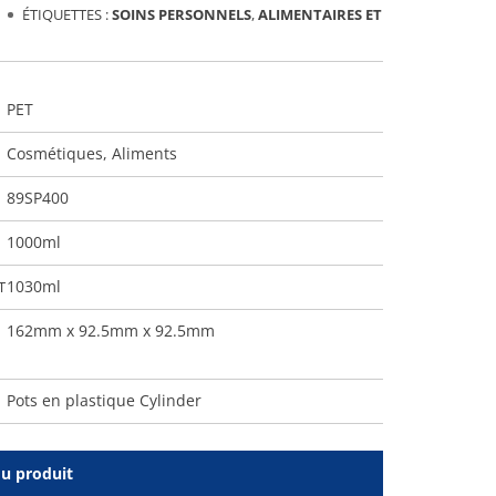
ÉTIQUETTES :
SOINS PERSONNELS
,
ALIMENTAIRES ET
PET
Cosmétiques
,
Aliments
89SP400
1000ml
1030ml
T
162mm x 92.5mm x 92.5mm
Pots en plastique Cylinder
du produit