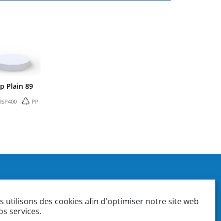
p Plain 89
9SP400
PP
Box 37
mptabilité | Ventes
 utilisons des cookies afin d'optimiser notre site web
e | Gestion des ventes
os services.
 | Conception et ingénierie de Produits | Contrôle de Qualité