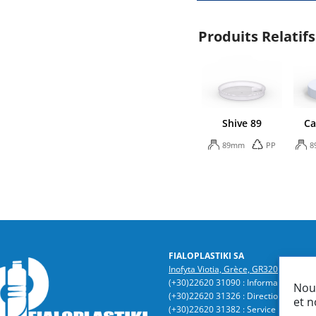
Produits Relatifs
Shive 89
Ca
89mm
PP
8
FIALOPLASTIKI SA
Inofyta Viotia, Grèce, GR32011
/ P.O. 
(+30)22620 31090 : Informations | Co
Nous
(+30)22620 31326 : Direction Général
et n
(+30)22620 31382 : Service Technique