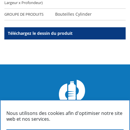
Largeur x Profondeur)
Bouteilles Cylinder
GROUPE DE PRODUITS
Téléchargez le dessin du produit
Nous utilisons des cookies afin d'optimiser notre site
FIALOPLASTIKI SA
web et nos services.
Inofyta Viotia, Grèce, GR32011
/ P.O. Box 37
(+30)22620 31090 : Informations | Comptabilité | Ventes