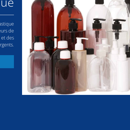
que
astique
eurs de
 et des
rgents.