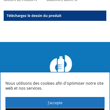
Téléchargez le dessin du produit
Nous utilisons des cookies afin d'optimiser notre site
FIALOPLASTIKI SA
web et nos services.
Inofyta Viotia, Grèce, GR32011
/ P.O. Box 37
(+30)22620 31090 : Informations | Comptabilité | Ventes
(+30)22620 31326 : Direction Générale | Gestion des ventes
J'accepte
(+30)22620 31382 : Service Technique | Conception et ingénierie de