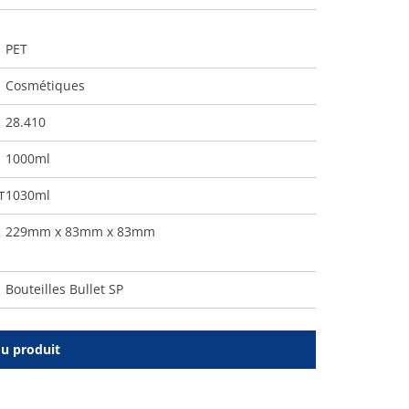
PET
Cosmétiques
28.410
1000ml
1030ml
T
229mm x 83mm x 83mm
Bouteilles Bullet SP
du produit