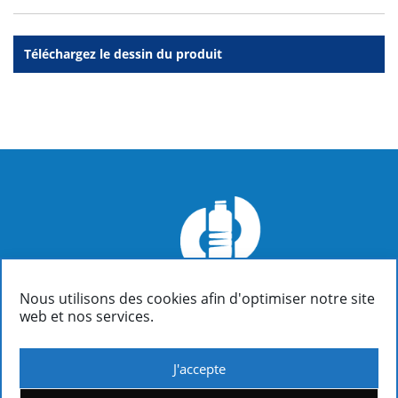
Téléchargez le dessin du produit
Nous utilisons des cookies afin d'optimiser notre site
FIALOPLASTIKI SA
web et nos services.
Inofyta Viotia, Grèce, GR32011
/ P.O. Box 37
(+30)22620 31090 : Informations | Comptabilité | Ventes
(+30)22620 31326 : Direction Générale | Gestion des ventes
J'accepte
(+30)22620 31382 : Service Technique | Conception et ingénierie de
Produits | Contrôle de Qualité