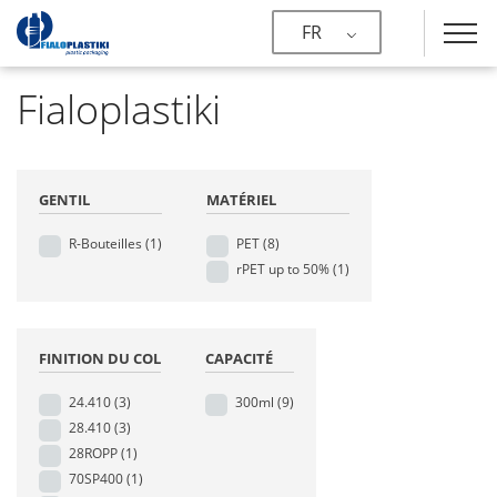
FR
Fialoplastiki
GENTIL
MATÉRIEL
R-Bouteilles
(1)
PET
(8)
rPET up to 50%
(1)
FINITION DU COL
CAPACITÉ
24.410
(3)
300ml
(9)
28.410
(3)
28ROPP
(1)
70SP400
(1)