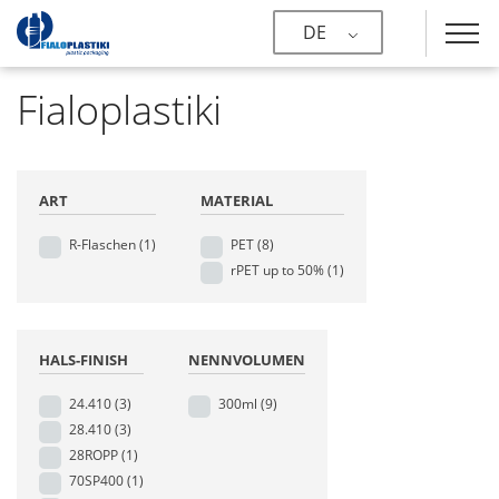
DE
Fialoplastiki
ART
MATERIAL
R-Flaschen
(1)
PET
(8)
rPET up to 50%
(1)
HALS-FINISH
NENNVOLUMEN
24.410
(3)
300ml
(9)
28.410
(3)
28ROPP
(1)
70SP400
(1)