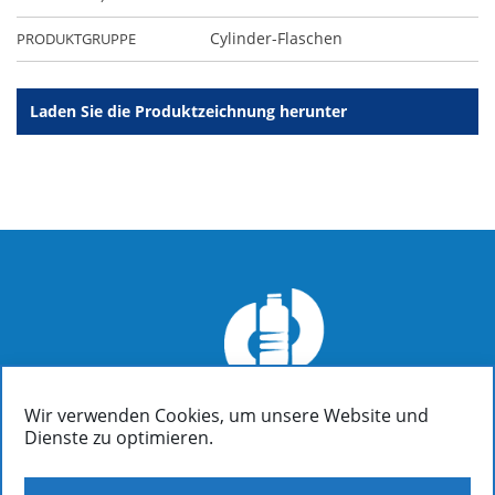
Cylinder-Flaschen
PRODUKTGRUPPE
Laden Sie die Produktzeichnung herunter
Wir verwenden Cookies, um unsere Website und
FIALOPLASTIKI SA
Dienste zu optimieren.
Inofyta Viotia, Griechenland, GR32011
/ P.O. Box 37
(+30)22620 31090: Informationen | Buchhaltung | Verkäufe