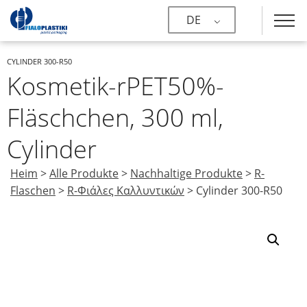
DE
CYLINDER 300-R50
Kosmetik-rPET50%-
Fläschchen, 300 ml,
Cylinder
Heim
>
Alle Produkte
>
Nachhaltige Produkte
>
R-
Flaschen
>
R-Φιάλες Καλλυντικών
>
Cylinder 300-R50