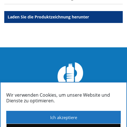
Laden Sie die Produktzeichnung herunter
Wir verwenden Cookies, um unsere Website und
FIALOPLASTIKI SA
Dienste zu optimieren.
Inofyta Viotia, Griechenland, GR32011
/ P.O. Box 37
(+30)22620 31090: Informationen | Buchhaltung | Verkäufe
(+30)22620 31326: Generaldirektion | Verkaufsleitung
Ich akzeptiere
(+30)22620 31382: Technische Abteilung | Produktdesign und -technik |
Qualitätskontrolle