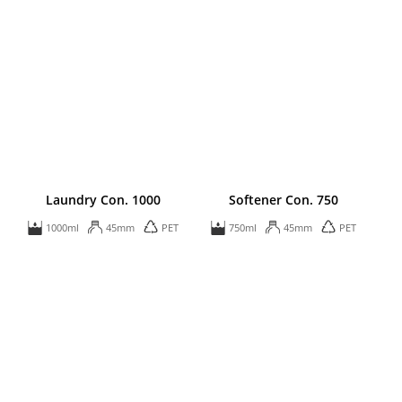
Laundry Con. 1000
Softener Con. 750
1000ml
45mm
PET
750ml
45mm
PET