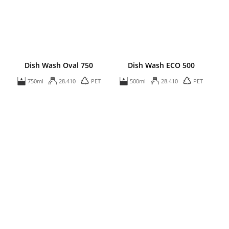
Dish Wash Oval 750
Dish Wash ECO 500
750ml
28.410
PET
500ml
28.410
PET