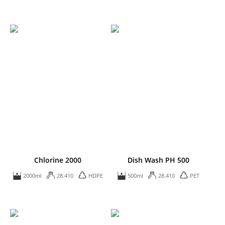
Chlorine 2000
Dish Wash PH 500
2000ml
28.410
HDPE
500ml
28.410
PET