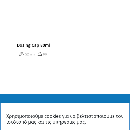
Dosing Cap 80ml
52mm
PP
Χρησιμοποιούμε cookies για να βελτιστοποιούμε τον
ΦΙΑΛΟΠΛΑΣΤΙΚΗ ΑΒΕΕ
ιστότοπό μας και τις υπηρεσίες μας.
Οινόφυτα Βοιωτίας Τ.Κ. 32011
/ Τ.Θ. 37