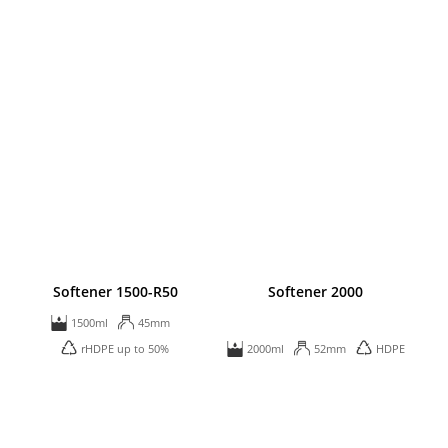
Softener 1500-R50
Softener 2000
1500ml
45mm
rHDPE up to 50%
2000ml
52mm
HDPE