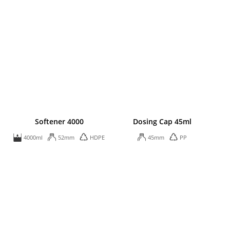
Softener 4000
Dosing Cap 45ml
4000ml
52mm
HDPE
45mm
PP