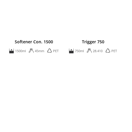
Softener Con. 1500
Trigger 750
1500ml
45mm
PET
750ml
28.410
PET