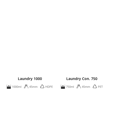
Laundry 1000
Laundry Con. 750
1000ml
45mm
HDPE
750ml
45mm
PET