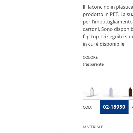
Il flaconcino in plasti
prodotto in PET. La su
per l’imbottigliamento 
cartoni. Sono disponibi
flip-top. Di seguito so
in cui è disponibile.
COLORE
02-18950
COD:
MATERIALE