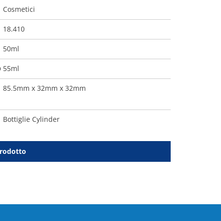
Cosmetici
18.410
50ml
55ml
O
85.5mm x 32mm x 32mm
Bottiglie Cylinder
prodotto