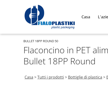
Casa
L'azi
BULLET 18PP ROUND 50
Flaconcino in PET ali
Bullet 18PP Round
Casa
>
Tutti i prodotti
>
Bottiglie di plastica
>