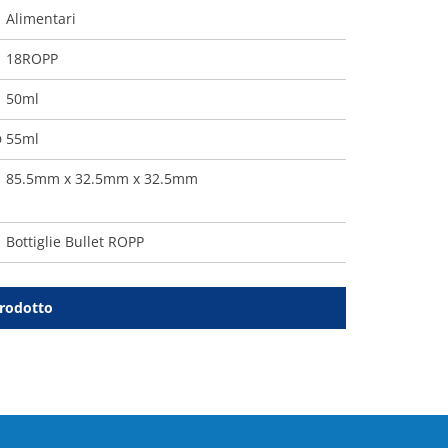
Alimentari
18ROPP
50ml
55ml
O
85.5mm x 32.5mm x 32.5mm
Bottiglie Bullet ROPP
prodotto