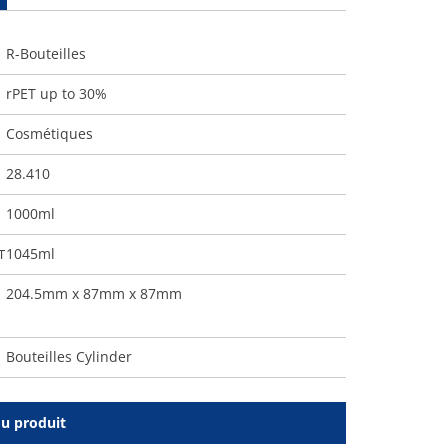
R-Bouteilles
rPET up to 30%
Cosmétiques
28.410
1000ml
1045ml
T
204.5mm x 87mm x 87mm
Bouteilles Cylinder
du produit