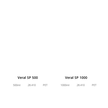
Veral SP 500
Veral SP 1000
500ml
28.410
PET
1000ml
28.410
PET