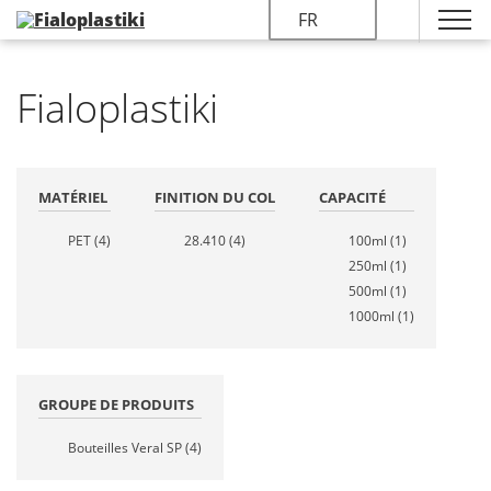
FR
Fialoplastiki
MATÉRIEL
FINITION DU COL
CAPACITÉ
PET
(4)
28.410
(4)
100ml
(1)
250ml
(1)
500ml
(1)
1000ml
(1)
GROUPE DE PRODUITS
Bouteilles Veral SP
(4)