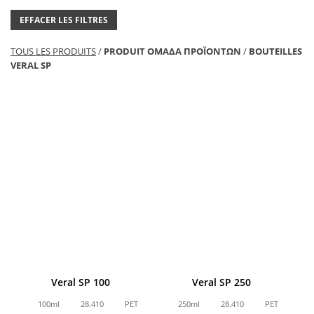
EFFACER LES FILTRES
TOUS LES PRODUITS
/
PRODUIT ΟΜΑΔΑ ΠΡΟΪΟΝΤΩΝ
/
BOUTEILLES
VERAL SP
Veral SP 100
Veral SP 250
100ml
28.410
PET
250ml
28.410
PET