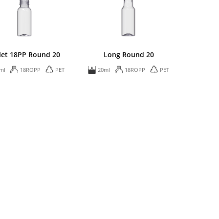
let 18PP Round 20
Long Round 20
ml
18ROPP
PET
20ml
18ROPP
PET