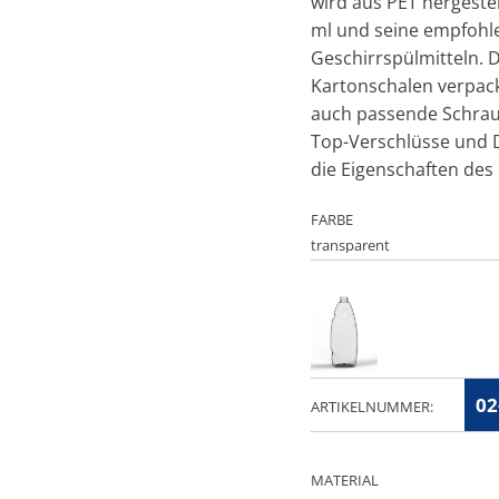
wird aus PET hergeste
ml und seine empfohle
Geschirrspülmitteln.
Kartonschalen verpackt
auch passende Schraub
Top-Verschlüsse und D
die Eigenschaften des
FARBE
02
ARTIKELNUMMER:
MATERIAL