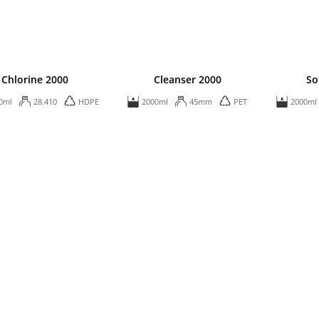
Chlorine 2000
Cleanser 2000
So
0ml
28.410
HDPE
2000ml
45mm
PET
2000ml