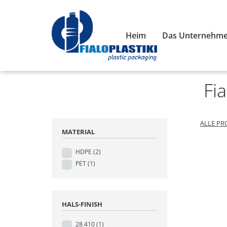
Heim
Das Unternehm
Fia
ALLE PR
MATERIAL
HDPE
(2)
PET
(1)
HALS-FINISH
28.410
(1)