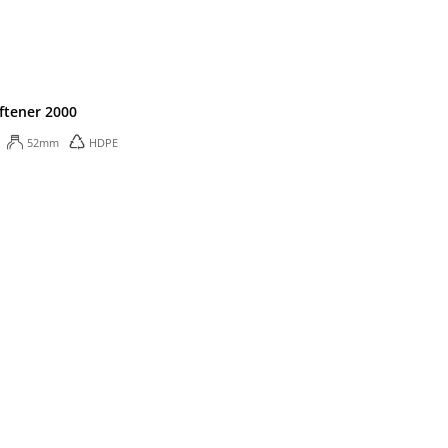
ftener 2000
52mm
HDPE