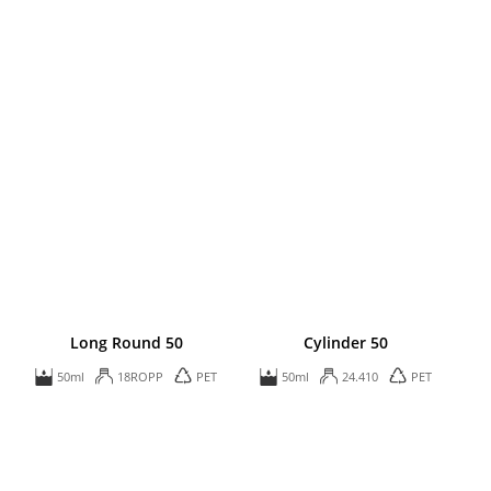
Long Round 50
Cylinder 50
50ml
18ROPP
PET
50ml
24.410
PET